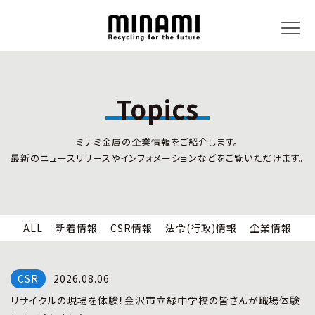
Topics
トピックス
事業内容
ミナミ金属の企業情報をご紹介します。
新着情報
リサイクルサービス
最新のニュースリリースやインフォメーションなどをご覧いただけます。
CSR情報
小型家電リサイクル法
法令(行政)情報
情報セキュリティ
企業情報
労働安全衛生
全国の回収対応
ALL
新着情報
CSR情報
法令(行政)情報
企業情報
企業情報
CSR活動
全国事業所紹介
2026.08.06
各種マネジメントシステム
リサイクルの現場を体験！金沢市立緑中学校の皆さんが職場体験