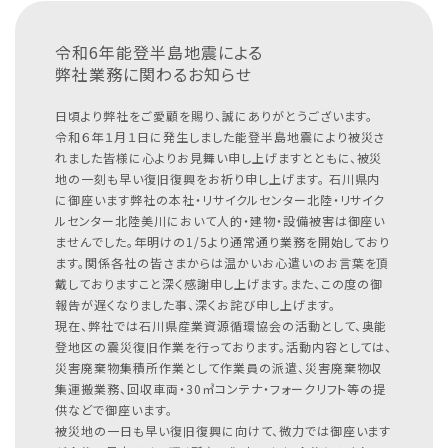
令和6年能登半島地震による
弊社業務に関わるお知らせ
日頃より弊社をご愛顧を賜り、誠にありがとうございます。
令和６年１月１日に発生しました能登半島地震により被災さ
れました皆様に心よりお見舞い申し上げますとともに、被災
地の一刻も早い復旧復興をお祈り申し上げます。
石川県内
に御座います弊社の本社・リサイクルセンター北陸・リサイク
ルセンター北陸美川において人的・建物・設備被害は御座い
ませんでした。年明けの1/5より通常通り業務を開始しており
ます。関係各社の皆さまからは温かいお心遣いのお言葉を頂
戴しておりますこと深く感謝申し上げます。また、この度の御
報告が遅くなりました事、深くお詫び申し上げます。
現在、弊社では石川県産業資源循環協会の活動として、奥能
登地区の震災復旧作業を行っております。活動内容としては、
災害廃棄物集積所作業として作業員の派遣、災害廃棄物収
集運搬業務、回収車両・30㎥コンテナ・フォークリフト等の提
供などで御座います。
被災地の一日も早い復旧復興に向けて、微力では御座います