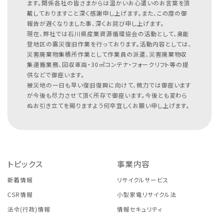
ます。関係各社の皆さまからは温かいお心遣いのお言葉を頂
戴しておりますこと深く感謝申し上げます。また、この度の御
報告が遅くなりました事、深くお詫び申し上げます。
現在、弊社では石川県産業資源循環協会の活動として、奥能
登地区の震災復旧作業を行っております。活動内容としては、
災害廃棄物集積所作業として作業員の派遣、災害廃棄物収
集運搬業務、回収車両・30㎥コンテナ・フォークリフト等の提
供などで御座います。
被災地の一日も早い復旧復興に向けて、微力では御座います
が今後も尽力させて頂く所存で御座います。今後とも変わら
ぬお引き立てを賜りますよう何卒宜しくお願い申し上げます。
トピックス
事業内容
新着情報
リサイクルサービス
CSR情報
小型家電リサイクル法
法令(行政)情報
情報セキュリティ