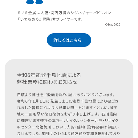
ミナミ金属は大阪・関西万博のシグネチャーパビリオン
「いのちめぐる冒険」サプライヤーです。
©Expo 2025
詳しくはこちら
令和6年能登半島地震による
弊社業務に関わるお知らせ
日頃より弊社をご愛顧を賜り、誠にありがとうございます。
令和６年１月１日に発生しました能登半島地震により被災さ
れました皆様に心よりお見舞い申し上げますとともに、被災
地の一刻も早い復旧復興をお祈り申し上げます。
石川県内
に御座います弊社の本社・リサイクルセンター北陸・リサイク
ルセンター北陸美川において人的・建物・設備被害は御座い
ませんでした。年明けの1/5より通常通り業務を開始しており