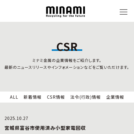
CSR
トピックス
事業内容
ミナミ金属の企業情報をご紹介します。
新着情報
リサイクルサービス
最新のニュースリリースやインフォメーションなどをご覧いただけます。
CSR情報
小型家電リサイクル法
法令(行政)情報
情報セキュリティ
企業情報
労働安全衛生
全国の回収対応
ALL
新着情報
CSR情報
法令(行政)情報
企業情報
企業情報
CSR活動
全国事業所紹介
2025.10.27
各種マネジメントシステム
宮城県富谷市使用済み小型家電回収