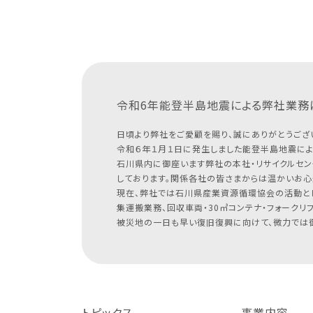
令和6年能登半島地震による
弊社業務
日頃より弊社をご愛顧を賜り、誠にありがとうござ
令和６年１月１日に発生しました能登半島地震によ
石川県内に御座います弊社の本社・リサイクルセン
しております。関係各社の皆さまからは温かいお心
現在、弊社では石川県産業資源循環協会の活動と
集運搬業務、回収車両・30㎥コンテナ・フォークリ
被災地の一日も早い復旧復興に向けて、微力では御
トピックス
事業内容