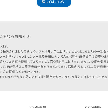
詳しくはこちら
に関わるお知らせ
います。
り被災されました皆様に心よりお見舞い申し上げますとともに、被災地の一刻も
ター北陸・リサイクルセンター北陸美川において人的・建物・設備被害は御座いませ
遣いのお言葉を頂戴しておりますこと深く感謝申し上げます。また、この度の御報告
して、奥能登地区の震災復旧作業を行っております。活動内容としては、災害廃棄
フト等の提供などで御座います。
座いますが今後も尽力させて頂く所存で御座います。今後とも変わらぬお引き立
企業情報
CSR活動