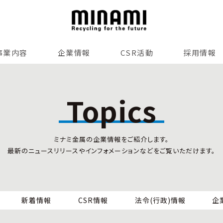
事業内容
企業情報
CSR活動
採用情報
リサイクルサービス
全国事業所紹介
各種マネジメントシステム
Topics
小型家電リサイクル法
SDGsへの貢献
情報セキュリティ
ミナミ金属の企業情報をご紹介します。
労働安全衛生
最新のニュースリリースやインフォメーションなどをご覧いただけます。
全国の回収対応
新着情報
CSR情報
法令(行政)情報
企