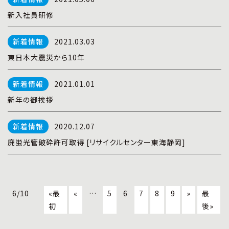
新入社員研修
2021.03.03
東日本大震災から10年
2021.01.01
新年の御挨拶
2020.12.07
廃蛍光管破砕許可取得 [リサイクルセンター東海静岡]
6/10
«最
«
…
5
6
7
8
9
»
最
初
後»